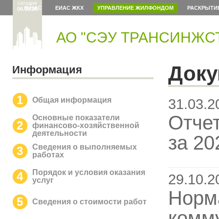
сегодня
О НАС
ЕИАС ЖКХ
УПРАВЛЕНИЕ ЖИЛФОНДОМ
РАСКРЫТИ
06.08.26
АО "СЭУ ТРАНСИНЖС
Док
Информация
1
Общая информация
31.03.2
Отчет
Основные показатели
2
финансово-хозяйственной
деятельности
за 20
Сведения о выполняемых
3
работах
Порядок и условия оказания
4
29.10.2
услуг
Норм
5
Сведения о стоимости работ
комм